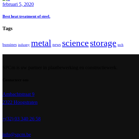
februari 5, 2020
Best heat treatment of steel.
Tags
metal
science
storage
bussines
news
industry
tech
SPCm is uw partner in plaatbewerking en constructiewerk.
Contacteer ons
Ambachtstraat 9
2322 Hoogstraten
+(32) 03 340 26 58
info@spcm.be