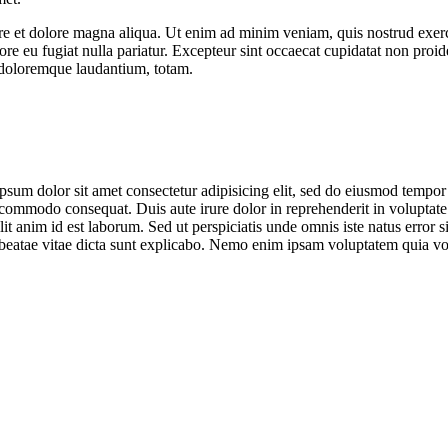
ore et dolore magna aliqua. Ut enim ad minim veniam, quis nostrud exer
lore eu fugiat nulla pariatur. Excepteur sint occaecat cupidatat non proid
m doloremque laudantium, totam.
sum dolor sit amet consectetur adipisicing elit, sed do eiusmod tempor
 commodo consequat. Duis aute irure dolor in reprehenderit in voluptate v
llit anim id est laborum. Sed ut perspiciatis unde omnis iste natus err
to beatae vitae dicta sunt explicabo. Nemo enim ipsam voluptatem quia vo