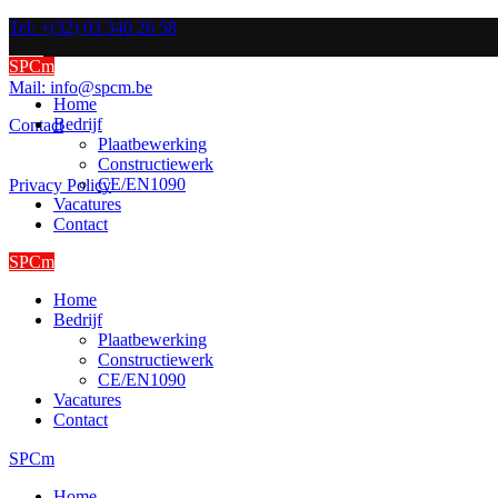
Tel: +(32) 03 340 26 58
SPCm
Mail: info@spcm.be
Home
Bedrijf
Contact
Plaatbewerking
Constructiewerk
CE/EN1090
Privacy Policy
Vacatures
Contact
SPCm
Home
Bedrijf
Plaatbewerking
Constructiewerk
CE/EN1090
Vacatures
Contact
SPCm
Home