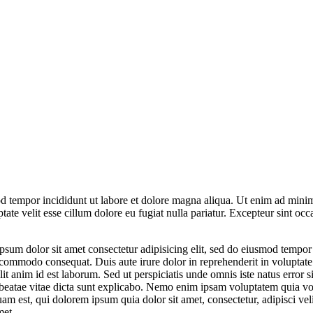
d tempor incididunt ut labore et dolore magna aliqua. Ut enim ad minim 
te velit esse cillum dolore eu fugiat nulla pariatur. Excepteur sint occa
sum dolor sit amet consectetur adipisicing elit, sed do eiusmod tempor
 commodo consequat. Duis aute irure dolor in reprehenderit in voluptate v
llit anim id est laborum. Sed ut perspiciatis unde omnis iste natus err
to beatae vitae dicta sunt explicabo. Nemo enim ipsam voluptatem quia vo
am est, qui dolorem ipsum quia dolor sit amet, consectetur, adipisci ve
met.