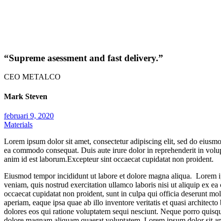
“Supreme asessment and fast delivery.”
CEO METALCO
Mark Steven
februari 9, 2020
Materials
Lorem ipsum dolor sit amet, consectetur adipiscing elit, sed do eiusmo
ea commodo consequat. Duis aute irure dolor in reprehenderit in volupta
anim id est laborum.Excepteur sint occaecat cupidatat non proident.
Eiusmod tempor incididunt ut labore et dolore magna aliqua. Lorem ip
veniam, quis nostrud exercitation ullamco laboris nisi ut aliquip ex ea
occaecat cupidatat non proident, sunt in culpa qui officia deserunt mo
aperiam, eaque ipsa quae ab illo inventore veritatis et quasi architec
dolores eos qui ratione voluptatem sequi nesciunt. Neque porro quisqu
dolore magnam aliquam quaerat voluptatem. Lorem ipsum dolor sit a