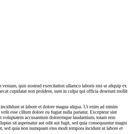
veniam, quis nostrud exercitation ullamco laboris nisi ut aliquip ex
ecat cupidatat non proident, sunt in culpa qui officia deserunt mollit
 incididunt ut labore et dolore magna aliqua. Ut enim ad minim
elit esse cillum dolore eu fugiat nulla pariatur. Excepteur sint
or sit voluptatem accusantium doloremque laudantium, totam rem
luptas sit aspernatur aut odit aut fugit, sed quia consequuntur magni
lit, sed quia non numquam eius modi tempora incidunt ut labore et