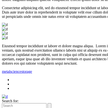
Consectetur adipisicing elit, sed do eiusmod tempor incididunt ut lab
Duis aute irure dolor in reprehenderit in voluptate velit esse cillum do
ut perspiciatis unde omnis iste natus error sit voluptatem accusantiu
Eiusmod tempor incididunt ut labore et dolore magna aliqua. Lorem ip
veniam, quis nostrud exercitation ullamco laboris nisi ut aliquip ex ea
occaecat cupidatat non proident, sunt in culpa qui officia deserunt mo
aperiam, eaque ipsa quae ab illo inventore veritatis et quasi architec
dolores eos qui ratione voluptatem sequi nesciunt.
metal
science
storage
Search for: